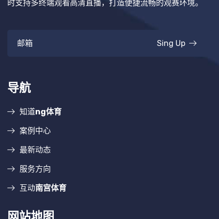
时支持多终端观看高清直播，打造便捷流畅的观赛环境。
Sing Up
导航
知道
ng体育
案例中心
最新动态
服务方向
互动
南宫体育
网站地图