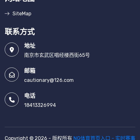
SiteMap
联系方式
地址
南京市玄武区唱经楼西街65号
邮箱
cautionary@126.com
电话
18413326994
Copyright © 2026 - 版权所有
NG体育首页入口 - 实时赛事