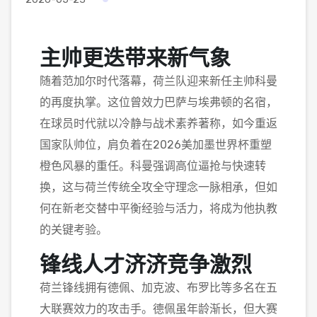
主帅更迭带来新气象
随着范加尔时代落幕，荷兰队迎来新任主帅科曼
的再度执掌。这位曾效力巴萨与埃弗顿的名宿，
在球员时代就以冷静与战术素养著称，如今重返
国家队帅位，肩负着在2026美加墨世界杯重塑
橙色风暴的重任。科曼强调高位逼抢与快速转
换，这与荷兰传统全攻全守理念一脉相承，但如
何在新老交替中平衡经验与活力，将成为他执教
的关键考验。
锋线人才济济竞争激烈
荷兰锋线拥有德佩、加克波、布罗比等多名在五
大联赛效力的攻击手。德佩虽年龄渐长，但大赛