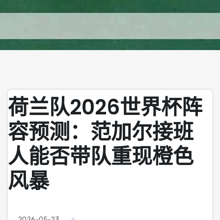
荷兰队2026世界杯阵
容预测：范加尔接班
人能否带队重现橙色
风暴
2026-05-23