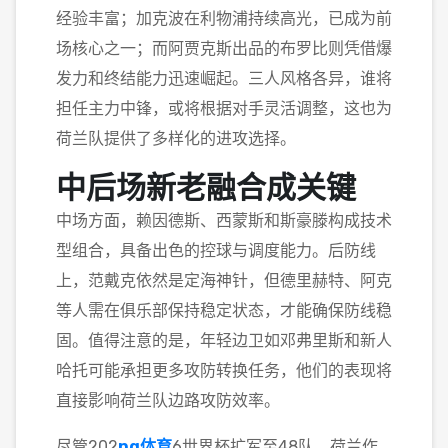
经验丰富；加克波在利物浦持续高光，已成为前
场核心之一；而阿贾克斯出品的布罗比则凭借爆
发力和终结能力迅速崛起。三人风格各异，谁将
担任主力中锋，或将根据对手灵活调整，这也为
荷兰队提供了多样化的进攻选择。
中后场新老融合成关键
中场方面，赖因德斯、西蒙斯和斯豪滕构成技术
型组合，具备出色的控球与调度能力。后防线
上，范戴克依然是定海神针，但德里赫特、阿克
等人需在俱乐部保持稳定状态，才能确保防线稳
固。值得注意的是，年轻边卫如邓弗里斯和新人
哈托可能承担更多攻防转换任务，他们的表现将
直接影响荷兰队边路攻防效率。
尽管202
ng体育
6世界杯扩军至48队，荷兰作