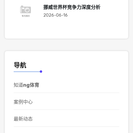
挪威世界杯竞争力深度分析
2026-06-16
导航
知道
ng体育
案例中心
最新动态