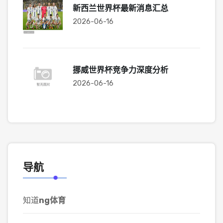
新西兰世界杯最新消息汇总
2026-06-16
挪威世界杯竞争力深度分析
2026-06-16
导航
知道
ng体育