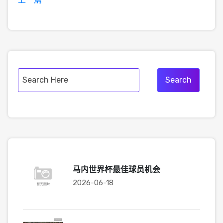
马内世界杯最佳球员机会
2026-06-18