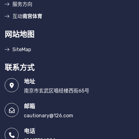
服务方向
互动
南宫体育
网站地图
SiteMap
联系方式
地址
南京市玄武区唱经楼西街65号
邮箱
cautionary@126.com
电话