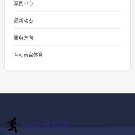
案例中心
最新动态
服务方向
互动
南宫体育