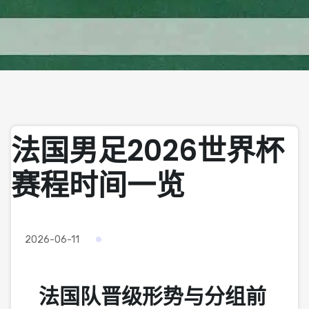
法国男足2026世界杯
赛程时间一览
2026-06-11
法国队晋级形势与分组前