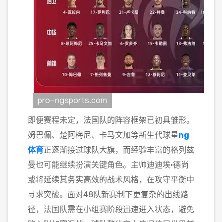
即便赛程未定，法国队的阵容框架已初具雏形。
姆巴佩、楚阿梅尼、卡马文加等新生代球星
ng
体育
正逐渐接过球队大旗，而经验丰富的格列兹
曼也可能继续扮演关键角色。主帅迪迪埃·德尚
或将延续其务实高效的战术风格，在攻守平衡中
寻求突破。面对48队新赛制下更复杂的出线路
径，法国队需在小组赛阶段迅速进入状态，避免