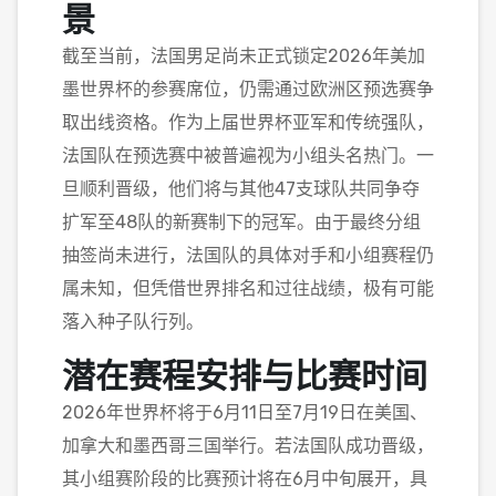
景
截至当前，法国男足尚未正式锁定2026年美加
墨世界杯的参赛席位，仍需通过欧洲区预选赛争
取出线资格。作为上届世界杯亚军和传统强队，
法国队在预选赛中被普遍视为小组头名热门。一
旦顺利晋级，他们将与其他47支球队共同争夺
扩军至48队的新赛制下的冠军。由于最终分组
抽签尚未进行，法国队的具体对手和小组赛程仍
属未知，但凭借世界排名和过往战绩，极有可能
落入种子队行列。
潜在赛程安排与比赛时间
2026年世界杯将于6月11日至7月19日在美国、
加拿大和墨西哥三国举行。若法国队成功晋级，
其小组赛阶段的比赛预计将在6月中旬展开，具