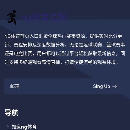
NG体育首页入口汇聚全球热门赛事资源，提供实时比分更
新、赛程安排及深度数据分析。无论是足球联赛、篮球赛事
还是电竞比赛，用户都可以通过平台轻松获取最新信息。同
时支持多终端观看高清直播，打造便捷流畅的观赛环境。
Sing Up
导航
知道
ng体育