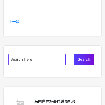
下一篇
马内世界杯最佳球员机会