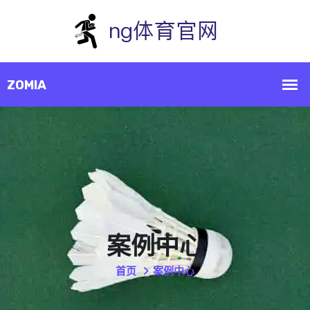
案例中心
首页
案例中心