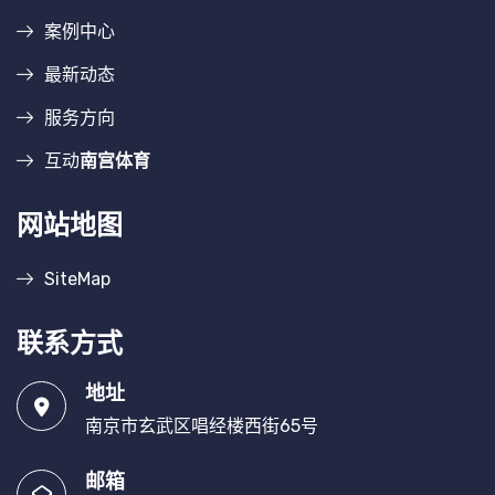
案例中心
最新动态
服务方向
互动
南宫体育
网站地图
SiteMap
联系方式
地址
南京市玄武区唱经楼西街65号
邮箱