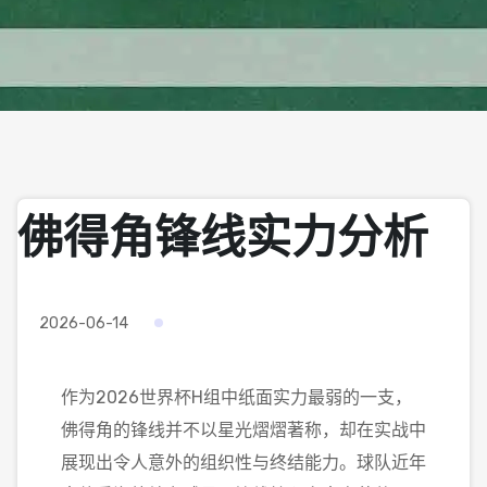
佛得角锋线实力分析
2026-06-14
作为2026世界杯H组中纸面实力最弱的一支，
佛得角的锋线并不以星光熠熠著称，却在实战中
展现出令人意外的组织性与终结能力。球队近年