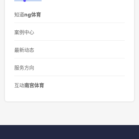
知道
ng体育
案例中心
最新动态
服务方向
互动
南宫体育