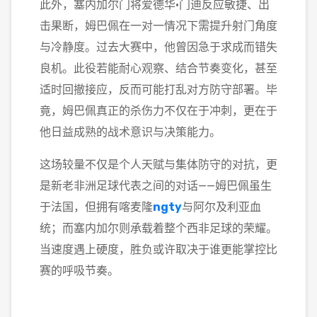
此外，塞内加尔门将爱德华·门迪反应敏捷、出
击果断，姆巴佩在一对一情况下需提升射门角度
与冷静度。过去大赛中，他曾因急于求成而错失
良机。此役若能耐心观察、结合节奏变化，甚至
适时回撤接应，反而可能打乱对方防守部署。毕
竟，姆巴佩真正的杀伤力不仅在于冲刺，更在于
他日益成熟的战术意识与决策能力。
这场较量不仅是个人天赋与集体防守的对抗，更
是新老非洲足球代表之间的对话——姆巴佩虽生
于法国，但拥有喀麦隆
ngty
与阿尔及利亚血
统；而塞内加尔则承载着整个西非足球的荣耀。
当速度遇上硬度，胜负或许取决于谁更能掌控比
赛的呼吸节奏。