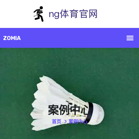
案例中心
首页
案例中心