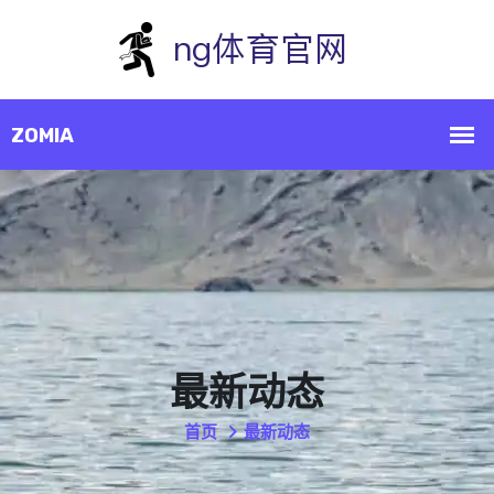
最新动态
首页
最新动态