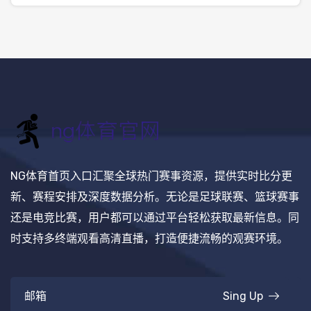
NG体育首页入口汇聚全球热门赛事资源，提供实时比分更
新、赛程安排及深度数据分析。无论是足球联赛、篮球赛事
还是电竞比赛，用户都可以通过平台轻松获取最新信息。同
时支持多终端观看高清直播，打造便捷流畅的观赛环境。
Sing Up