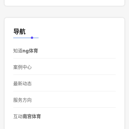
导航
知道
ng体育
案例中心
最新动态
服务方向
互动
南宫体育