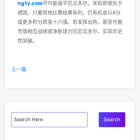
ngty.com
尽可能逼平厄瓜多尔，末轮即使负于
德国，只要其他比赛结果有利，仍有机会以4分
或更多积分跻身十六强。若发挥出色，甚至可能
凭借相互战绩或净胜球力压厄瓜多尔，实现历史
性突破。
上一篇