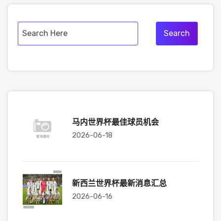
马内世界杯最佳球员机会
2026-06-18
新西兰世界杯最新消息汇总
2026-06-16