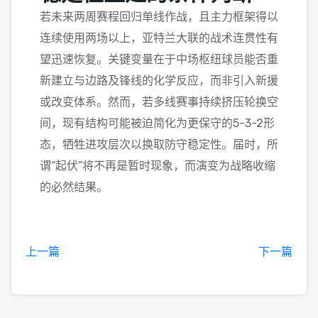
若未来两周赛程回归单线作战，且主力框架得以
连续使用两场以上，亚特兰大联的战术连贯性有
望迅速恢复。关键变量在于中场枢纽球员能否重
新建立与边路及锋线的化学反应，而非引入新援
或改变体系。然而，若多线赛事持续挤压轮换空
间，现有结构可能被迫简化为更保守的5-3-2形
态，牺牲进攻层次以换取防守稳定性。届时，所
谓“起伏”将不再是暂时现象，而演变为战略收缩
的必然结果。
上一篇
下一篇