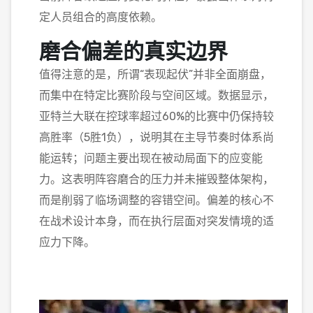
定人员组合的高度依赖。
磨合偏差的真实边界
值得注意的是，所谓“表现起伏”并非全面崩盘，
而集中在特定比赛阶段与空间区域。数据显示，
亚特兰大联在控球率超过60%的比赛中仍保持较
高胜率（5胜1负），说明其在主导节奏时体系尚
能运转；问题主要出现在被动局面下的应变能
力。这表明阵容磨合的压力并未摧毁整体架构，
而是削弱了临场调整的容错空间。偏差的核心不
在战术设计本身，而在执行层面对突发情境的适
应力下降。