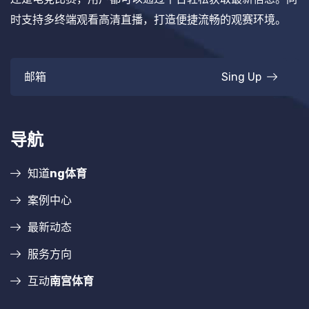
时支持多终端观看高清直播，打造便捷流畅的观赛环境。
Sing Up
导航
知道
ng体育
案例中心
最新动态
服务方向
互动
南宫体育