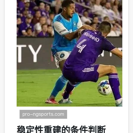
稳定性重建的条件判断