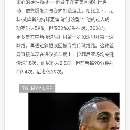
重心的硬性撕扯——他敢于在密集区域强行启
动，依靠爆发力与变向制造混乱。相比之下，尼
科·威廉斯的持球更偏向“过渡型”：他的过人成
功率虽达59%，但仅32%发生在对方30米内，
更多是在中场接球后利用第一步加速甩开第一道
防线，再通过斜插或回撤寻找传球线路。这种差
异直接体现在进攻参与度上：拉菲尼亚场均关键
传球1.8次，而尼科为2.3次，但前者每90分钟射
门3.4次，后者仅1.9次。