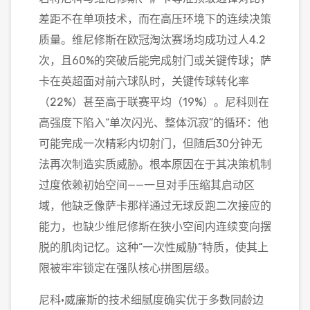
差距不在单项技术，而在高压环境下的连续决策
质量。维尼修斯在欧冠淘汰赛场均成功过人4.2
次，且60%的突破后能完成射门或关键传球；萨
卡在英超面对前六球队时，关键传球转化率
（22%）甚至高于联赛平均（19%）。尼科则在
高强度下陷入“单次闪光、整体沉寂”的循环：他
可能完成一次精彩内切射门，但随后30分钟无
法再次制造实质威胁。根本原因在于其决策机制
过度依赖初始空间——一旦对手压缩其启动区
域，他缺乏像萨卡那样通过无球反跑二次接应的
能力，也缺少维尼修斯在狭小空间内连续变向摆
脱的肌肉记忆。这种“一次性威胁”特质，使其上
限被牢牢锁定在强队核心拼图层级。
尼科·威廉斯的技术细腻度确实优于多数同龄边