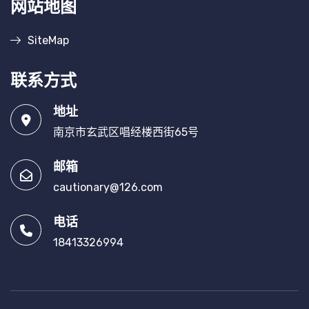
网站地图
SiteMap
联系方式
地址
南京市玄武区唱经楼西街65号
邮箱
cautionary@126.com
电话
18413326994