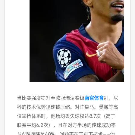
当比赛强度提升至欧冠淘汰赛级
南宫体育
别，尼
科的技术优势迅速被压缩。对阵皇马、曼城等高
位逼抢体系时，他场均丢失球权达8.7次（高于
联赛平均6.2次），且在对方半场的传球成功率
从61%骤降至48%。问题不在于脚下技术——他