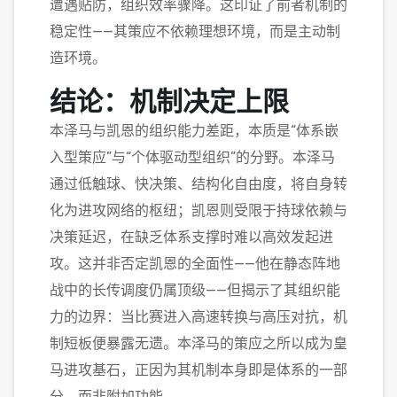
遭遇贴防，组织效率骤降。这印证了前者机制的
稳定性——其策应不依赖理想环境，而是主动制
造环境。
结论：机制决定上限
本泽马与凯恩的组织能力差距，本质是“体系嵌
入型策应”与“个体驱动型组织”的分野。本泽马
通过低触球、快决策、结构化自由度，将自身转
化为进攻网络的枢纽；凯恩则受限于持球依赖与
决策延迟，在缺乏体系支撑时难以高效发起进
攻。这并非否定凯恩的全面性——他在静态阵地
战中的长传调度仍属顶级——但揭示了其组织能
力的边界：当比赛进入高速转换与高压对抗，机
制短板便暴露无遗。本泽马的策应之所以成为皇
马进攻基石，正因为其机制本身即是体系的一部
分，而非附加功能。