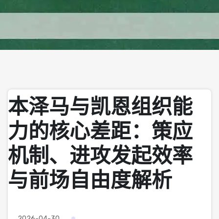
本泽马与凯恩组织能
力的核心差距：策应
机制、进攻发起效率
与前场自由度解析
2026-04-30