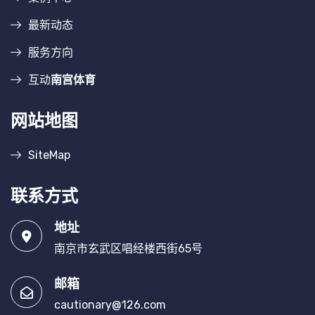
最新动态
服务方向
互动
南宫体育
网站地图
SiteMap
联系方式
地址
南京市玄武区唱经楼西街65号
邮箱
cautionary@126.com