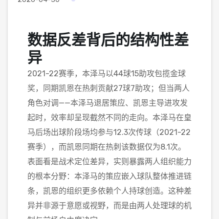
数据反差背后的结构性差
异
2021-22赛季，本泽马以44球15助攻包揽金球
奖，同期凯恩在热刺贡献27球7助攻；但当两人
角色对调——本泽马退居策应、凯恩主导进攻发
起时，效率却呈现截然不同的走向。本泽马在皇
马后场出球阶段场均参与12.3次传球（2021-22
赛季），而凯恩同期在热刺该数据仅为8.1次。
表面看是战术定位差异，实则暴露两人组织能力
的根本分野：本泽马的策应嵌入球队整体推进链
条，凯恩的组织更多依赖个人持球创造。这种差
异并非源于意愿或视野，而是由两人处理球的机