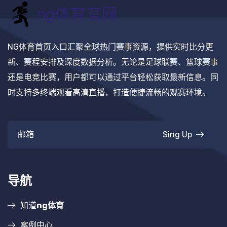
NG体育首页入口汇聚全球热门赛事资源，提供实时比分更
新、赛程安排及深度数据分析。无论是足球联赛、篮球赛事
还是电竞比赛，用户都可以通过平台轻松获取最新信息。同
时支持多终端观看高清直播，打造便捷流畅的观赛环境。
Sing Up
导航
知道
ng体育
案例中心