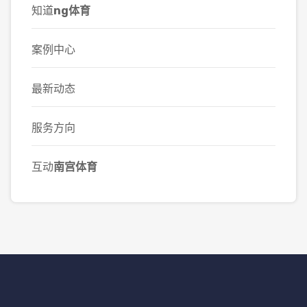
知道
ng体育
案例中心
最新动态
服务方向
互动
南宫体育