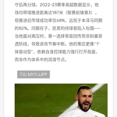
守后再分球。2022-23赛季英超数据显示，他
场均带球推进距离达187米（联赛前锋第3），
但推进后传球成功率仅68%，远低于本泽马同期
的82%。问题在于，凯恩的持球易陷入包围——
当他面对高压时，第一选择常是回传而非斜塞穿
透防线，导致进攻节奏中断。他的策应更像“个
体驱动型”，依赖自身控球能力强行打开局面，
而非作为体系中的润滑节点。